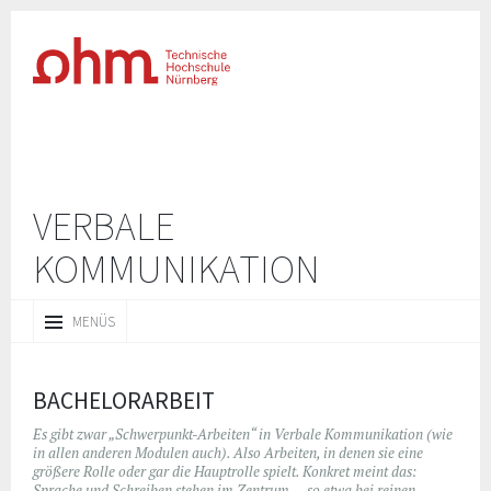
VERBALE
KOMMUNIKATION
ZUM
MENÜS
INHALT
SPRINGEN
BACHELORARBEIT
Es gibt zwar „Schwerpunkt-Arbeiten“ in Verbale Kommunikation (wie
in allen anderen Modulen auch). Also Arbeiten, in denen sie eine
größere Rolle oder gar die Hauptrolle spielt. Konkret meint das:
Sprache und Schreiben stehen im Zentrum … so etwa bei reinen