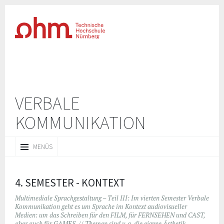
VERBALE
KOMMUNIKATION
ZUM
MENÜS
INHALT
SPRINGEN
4. SEMESTER - KONTEXT
Multimediale Sprachgestaltung – Teil III: Im vierten Semester Verbale
Kommunikation geht es um Sprache im Kontext audiovisueller
Medien: um das Schreiben für den FILM, für FERNSEHEN und CAST,
aber auch für GAMES. // Themen sind u.a. die eigene Ästhetik,