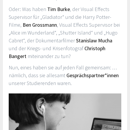
Oder: Was haben
Tim Burke
, der Visual Effects
Supervisor für „Gladiator“ und die Harry Potter-
Filme,
Ben Grossmann
, Visual Effects Supervisor bei
„Alice im Wunderland“, „Shutter Island“ und „Hugo
Cabret“, der Dokumentarfilmer
Stanislaw Mucha
und der Kriegs- und Krisenfotograf
Christoph
Bangert
miteinander zu tun?
Nun, eines haben sie auf jeden Fall gemeinsam: …
nämlich, dass sie allesamt
Gesprächspartner*innen
unserer Studierenden waren.