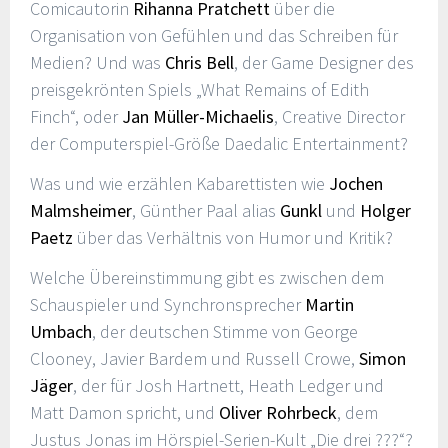
Comicautorin
Rihanna Pratchett
über die
Organisation von Gefühlen und das Schreiben für
Medien? Und was
Chris Bell
, der Game Designer des
preisgekrönten Spiels „What Remains of Edith
Finch“, oder
Jan Müller-Michaelis
, Creative Director
der Computerspiel-Größe Daedalic Entertainment?
Was und wie erzählen Kabarettisten wie
Jochen
Malmsheimer
, Günther Paal alias
Gunkl
und
Holger
Paetz
über das Verhältnis von Humor und Kritik?
Welche Übereinstimmung gibt es zwischen dem
Schauspieler und Synchronsprecher
Martin
Umbach
, der deutschen Stimme von George
Clooney, Javier Bardem und Russell Crowe,
Simon
Jäger
, der für Josh Hartnett, Heath Ledger und
Matt Damon spricht, und
Oliver Rohrbeck
, dem
Justus Jonas im Hörspiel-Serien-Kult „Die drei ???“?