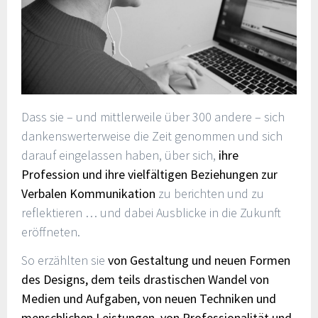
Dass sie – und mittlerweile über 300 andere – sich
dankenswerterweise die Zeit genommen und sich
darauf eingelassen haben, über sich,
ihre
Profession und ihre vielfältigen Beziehungen zur
Verbalen Kommunikation
zu berichten und zu
reflektieren … und dabei Ausblicke in die Zukunft
eröffneten.
So erzählten sie
von Gestaltung und neuen Formen
des Designs, dem teils drastischen Wandel von
Medien und Aufgaben, von neuen Techniken und
menschlichen Leistungen, von Professionalität und