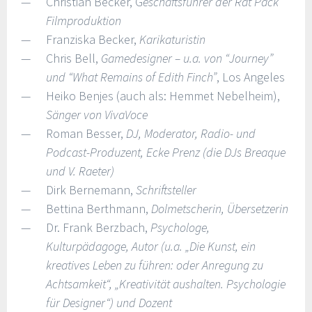
Christian Becker, G
eschäftsführer der Rat Pack
Filmproduktion
Franziska Becker,
Karikaturistin
Chris Bell,
Gamedesigner – u.a. von “Journey”
und “What Remains of Edith Finch”
, Los Angeles
Heiko Benjes (auch als: Hemmet Nebelheim),
Sänger von VivaVoce
Roman Besser,
DJ, Moderator, Radio- und
Podcast-Produzent, Ecke Prenz (die DJs Breaque
und V. Raeter)
Dirk Bernemann,
Schriftsteller
Bettina Berthmann,
Dolmetscherin, Übersetzerin
Dr. Frank Berzbach,
Psychologe,
Kulturpädagoge, Autor (u.a. „Die Kunst, ein
kreatives Leben zu führen: oder Anregung zu
Achtsamkeit“, „Kreativität aushalten. Psychologie
für Designer“) und Dozent