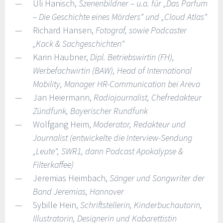
Uli Hanisch,
Szenenbildner – u.a. für „Das Parfum
– Die Geschichte eines Mörders“ und „Cloud Atlas“
Richard Hansen,
Fotograf, sowie Podcaster
„Kack & Sachgeschichten“
Karin Haubner,
Dipl. Betriebswirtin (FH),
Werbefachwirtin (BAW), Head of International
Mobility, Manager HR-Communication bei Areva
Jan Heiermann,
Radiojournalist, Chefredakteur
Zündfunk, Bayerischer Rundfunk
Wolfgang Heim,
Moderator, Redakteur und
Journalist (entwickelte die Interview-Sendung
„Leute“, SWR1, dann Podcast Apokalypse &
Filterkaffee)
Jeremias Heimbach,
Sänger und Songwriter der
Band Jeremias, Hannover
Sybille Hein,
Schriftstellerin, Kinderbuchautorin,
Illustratorin, Designerin und Kabarettistin