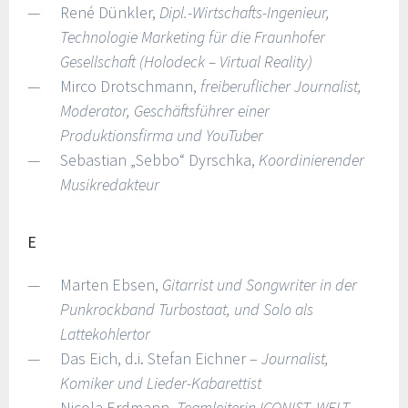
René Dünkler,
Dipl.-Wirtschafts-Ingenieur,
Technologie Marketing für die Fraunhofer
Gesellschaft (Holodeck – Virtual Reality)
Mirco Drotschmann,
freiberuflicher Journalist,
Moderator, Geschäftsführer einer
Produktionsfirma und YouTuber
Sebastian „Sebbo“ Dyrschka,
Koordinierender
Musikredakteur
E
Marten Ebsen,
Gitarrist und Songwriter in der
Punkrockband Turbostaat, und Solo als
Lattekohlertor
Das Eich, d.i. Stefan Eichner –
Journalist,
Komiker und Lieder-Kabarettist
Nicola Erdmann,
Teamleiterin ICONIST, WELT-