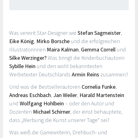
Was vereint Star-Designer wie
Stefan Sagmeister
,
Eike König
,
Mirko Borsche
und die erfolgreichen
Illustratorinnen
Maira Kalman
,
Gemma Correll
und
Silke Werzinger?
Was bringt die Kinderbuchautorin
Sybille Hein
und den wohl bekanntesten
Werbetexter Deutschlands
Armin Reins
zusammen?
Und was die Bestsellerautoren
Cornelia Funke
,
Andreas Eschbach
,
Jan Weiler
,
Harald Martenstein
und
Wolfgang Hohlbein
– oder den Autor und
Dozenten
Michael Schirner
, der einst behauptete,
dass „Werbung die Kunst unserer Tage“ sei?
Was weiß die Gamewriterin, Drehbuch- und