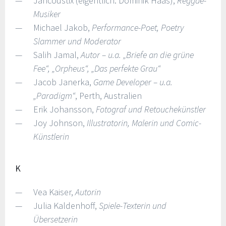
Jahcoustix (eigentlich: Dominik Haas),
Reggae-
Musiker
Michael Jakob,
Performance-Poet, Poetry
Slammer und Moderator
Salih Jamal,
Autor – u.a. „Briefe an die grüne
Fee“, „Orpheus“, „Das perfekte Grau“
Jacob Janerka,
Game Developer – u.a.
„Paradigm“
, Perth, Australien
Erik Johansson,
Fotograf und Retouchekünstler
Joy Johnson,
Illustratorin, Malerin und Comic-
Künstlerin
K
Vea Kaiser,
Autorin
Julia Kaldenhoff,
Spiele-Texterin und
Übersetzerin