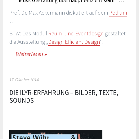
Muss Gestaltung überhaupt effizient sein?“ …
Prof. Dr. Max Ackermann diskutiert auf dem
Podium
…
BTW: Das Modul
Raum- und Eventdesign
gestaltet
die Ausstellung „
Design Efficient Design
“.
Weiterlesen
17. Oktober 2014
DIE ILYR-ERFAHRUNG – BILDER, TEXTE,
SOUNDS