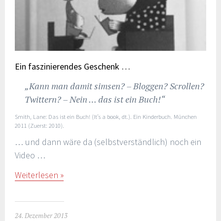
Ein faszinierendes Geschenk …
„Kann man damit simsen? – Bloggen? Scrollen?
Twittern? – Nein … das ist ein Buch!“
Smith, Lane: Das ist ein Buch! (It’s a book, dt.). Ein Kinderbuch. München
2011 (Zuerst: 2010).
… und dann wäre da (selbstverständlich) noch ein
Video …
Weiterlesen
24. Dezember 2013