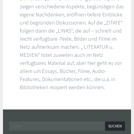
zeigen verschiedene Aspekte, begünstigen das
eigene Nachdenken, eröffnen tiefere Einblicke
und begründen Diskussionen. Auf die „ZITATE“
folgen dann die „LINKS“, die auf – schnell und
leicht verfügbare -Texte, Bilder und Filme im
Netz aufmerksam machen. „ LITERATUR u.
MEDIEN“ listet zuweilen auch im Netz
verfügbares Material auf, aber hier geht es vor
allem um Essays, Bücher, Filme, Audio-
Features, Dokumentationen etc., die u.a. in
Bibliotheken rezipiert werden können.
Widgets
Suchen
nach: