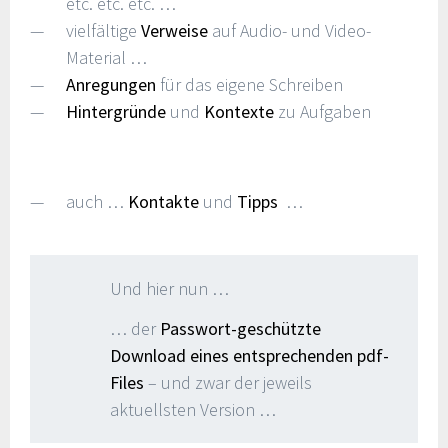
etc. etc. etc. …
vielfältige
Verweise
auf Audio- und Video-
Material …
Anregungen
für das eigene Schreiben
Hintergründe
und
Kontexte
zu Aufgaben
auch …
Kontakte
und
Tipps
…
Und hier nun …
… der
Passwort-geschützte
Download eines entsprechenden pdf-
Files
– und zwar der jeweils
aktuellsten Version …