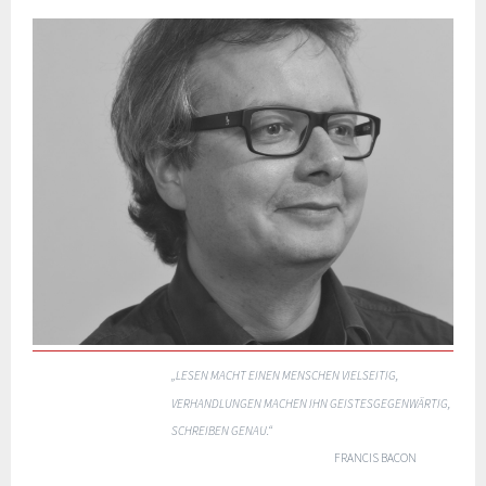
„LESEN MACHT EINEN MENSCHEN VIELSEITIG,
VERHANDLUNGEN MACHEN IHN GEISTESGEGENWÄRTIG,
SCHREIBEN GENAU.“
FRANCIS BACON