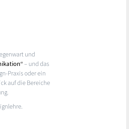
egenwart und
nikation“
– und das
gn-Praxis oder ein
ck auf die Bereiche
ung.
signlehre.