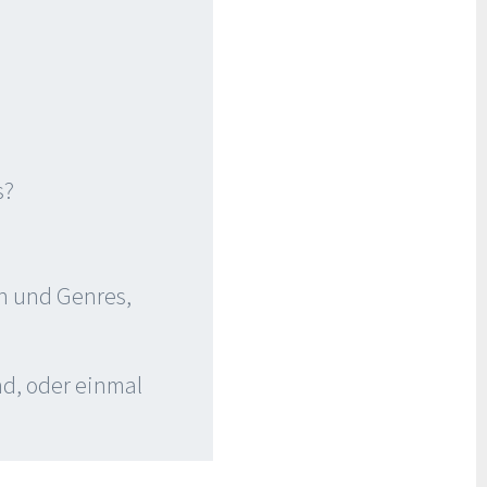
s?
n und Genres,
nd, oder einmal