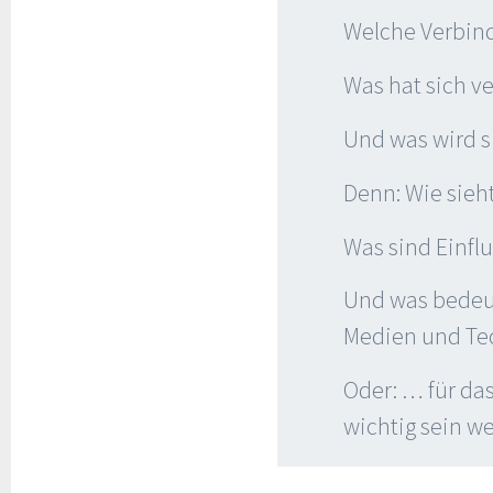
Welche Verbin
Was hat sich v
Und was wird s
Denn: Wie sieh
Was sind Einfl
Und was bedeut
Medien und Te
Oder: … für das
wichtig sein w