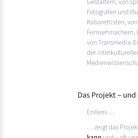
Gestaltern, von s
Fotografen und Il
Kabarettisten, vo
Fernsehmachern, 
von Transmedia-Er
der interkulturel
Medienwissenschaf
Das Projekt – und
Erstens …
… zeigt das Projek
kann
und – oft une