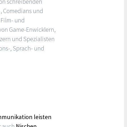
 von schreibenden
rn, Comedians und
 Film- und
von Game-Enwicklern,
zern und Spezialisten
ons-, Sprach- und
ommunikation leisten
er auch
Nischen,