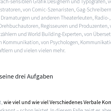
prach-sensiblen Grafik Designern und Typografen,
lustratoren, von Comic-Szenaristen, Gag-Schreibe
n Dramaturgen und anderen Theaterleuten, Radio-,
Drehbuchautoren, Regisseuren und Produzenten, 
zählern und World Building-Experten, von Überset
len Kommunikation, von Psychologen, Kommunikati
tlern und vielen vielen mehr.
 seine drei Aufgaben
t,
wie viel und wie viel Verschiedenes Verbale K
rkannt – schon leistet. In diesem Falle zeigt es ab