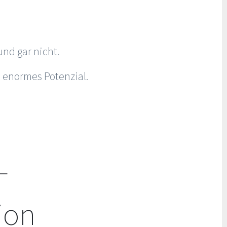
nd gar nicht.
 enormes Potenzial.
–
ion