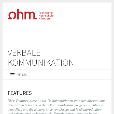
VERBALE
KOMMUNIKATION
ZUM
MENÜS
INHALT
SPRINGEN
FEATURES
Diese Features, diese Audio-Dokumentationen stammen allesamt aus
dem dritten Semester Verbale Kommunikation. Sie geben Einblick in
den Alltag und die Hintergründe von Design und Medienproduktion
und zeigen unter anderem auch „Verbale Kommunikation in der