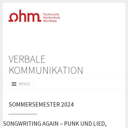
VERBALE
KOMMUNIKATION
ZUM
MENÜS
INHALT
SPRINGEN
SOMMERSEMESTER 2024
SONGWRITING AGAIN – PUNK UND LIED,