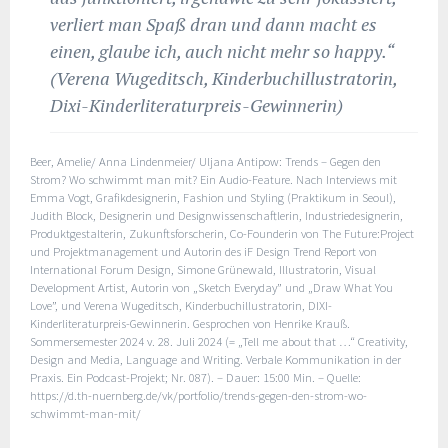
verliert man Spaß dran und dann macht es
einen, glaube ich, auch nicht mehr so happy.“
(Verena Wugeditsch, Kinderbuchillustratorin,
Dixi-Kinderliteraturpreis-Gewinnerin)
Beer, Amelie/ Anna Lindenmeier/ Uljana Antipow: Trends – Gegen den
Strom? Wo schwimmt man mit? Ein Audio-Feature. Nach Interviews mit
Emma Vogt, Grafikdesignerin, Fashion und Styling (Praktikum in Seoul),
Judith Block, Designerin und Designwissenschaftlerin, Industriedesignerin,
Produktgestalterin, Zukunftsforscherin, Co-Founderin von The Future:Project
und Projektmanagement und Autorin des iF Design Trend Report von
International Forum Design, Simone Grünewald, Illustratorin, Visual
Development Artist, Autorin von „Sketch Everyday” und „Draw What You
Love”, und Verena Wugeditsch, Kinderbuchillustratorin, DIXI-
Kinderliteraturpreis-Gewinnerin. Gesprochen von Henrike Krauß.
Sommersemester 2024 v. 28. Juli 2024 (= „Tell me about that …“ Creativity,
Design and Media, Language and Writing. Verbale Kommunikation in der
Praxis. Ein Podcast-Projekt; Nr. 087). – Dauer: 15:00 Min. – Quelle:
https://d.th-nuernberg.de/vk/portfolio/trends-gegen-den-strom-wo-
schwimmt-man-mit/