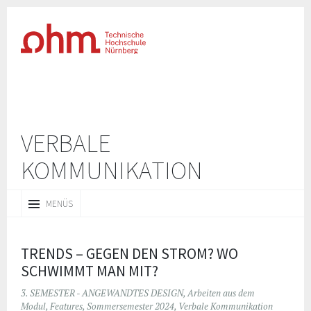
VERBALE
KOMMUNIKATION
ZUM
MENÜS
INHALT
SPRINGEN
TRENDS – GEGEN DEN STROM? WO
SCHWIMMT MAN MIT?
3. SEMESTER - ANGEWANDTES DESIGN
,
Arbeiten aus dem
Modul
,
Features
,
Sommersemester 2024
,
Verbale Kommunikation