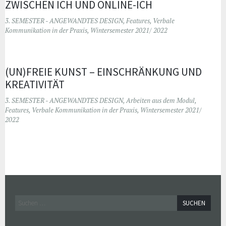
ZWISCHEN ICH UND ONLINE-ICH
3. SEMESTER - ANGEWANDTES DESIGN
,
Features
,
Verbale
Kommunikation in der Praxis
,
Wintersemester 2021/ 2022
(UN)FREIE KUNST – EINSCHRÄNKUNG UND
KREATIVITÄT
3. SEMESTER - ANGEWANDTES DESIGN
,
Arbeiten aus dem Modul
,
Features
,
Verbale Kommunikation in der Praxis
,
Wintersemester 2021/
2022
Widgets
Suchen
nach: