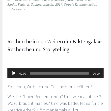
Modul
,
Features
,
Sommersemester 2017
,
Verbale Kommunikation
in der Praxis
Recherche in den Weiten der Faktengalaxis
Recherche und Storytelling
Audio-
00:00
00:00
Player
Forschen, Wühlen und Geschichten erzählen?
Was heißt hier Recherchieren? Und wie macht das?
Wozu braucht man es? Und was bedeutet es für die
kreative Arbeit? Hört man jemals auf zu