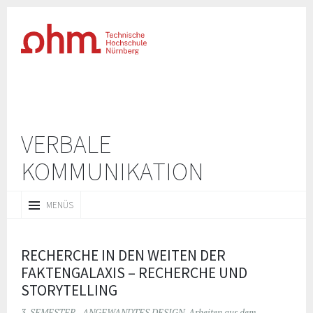
VERBALE
KOMMUNIKATION
ZUM
MENÜS
INHALT
SPRINGEN
RECHERCHE IN DEN WEITEN DER
FAKTENGALAXIS – RECHERCHE UND
STORYTELLING
3. SEMESTER - ANGEWANDTES DESIGN
,
Arbeiten aus dem