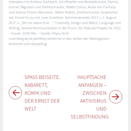
Interviews mit Andreas Eschbach, Schriftsteller und Bestsellerautor; Dennis
Gansel, Regisseur und Drehbuchautor, Robert Corvus, Autor von Fantasy-
und Science-Fiction-Romanen, Stefan Kolditz, Drehbuchautor. Gesprochen
von Daniel Duzy und Jane Dubrikow. Sommersemester 2017 v. 2. August
2017 (= „Tell me about that …“ Creativity, Design and Media, Language and
Writing. Verbale Kommunikation in der Praxis. Ein Podcast-Projekt; Nr. 041).
– Dauer: 15:00 Min. – Quelle: https://d.th-
nuernberg.de/vk/portfolio/recherche-in-den-weiten-der-faktengalaxis-
recherche-und-storytelling
Beitragsnavigation
SPASS BEISEITE. K
HAUPTSACHE
ABARETT, K
ANFANGEN –
OMIK UND D
ZWISCHEN
ER ERNST DER W
AKTIVISMUS
ELT
UND
SELBSTFINDUNG