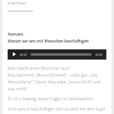
in der Praxis
Humans
Warum wir uns mit Menschen beschäftigen
Audio-
00:00
00:00
Player
Was macht einen Menschen aus?
Was bestimmt „Menschlichkeit“ – oder gar: „das
Menschliche“? Denn: Was wäre „menschlich“ und
was nicht?
Es ist schwierig, diese Fragen zu beantworten.
Und warum beschäftigen sich so viele mit dem sujet