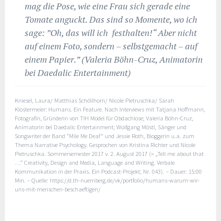
mag die Pose, wie eine Frau sich gerade eine
Tomate anguckt. Das sind so Momente, wo ich
sage: ”Oh, das will ich festhalten!“ Aber nicht
auf einem Foto, sondern – selbstgemacht – auf
einem Papier.” (Valeria Böhn-Cruz, Animatorin
bei Daedalic Entertainment)
Kniesel, Laura/ Matthias Schöllhorn/ Nicole Pietruschka/ Sarah
Klostermeier: Humans. Ein Feature. Nach Interviews mit Tatjana Hoffmann,
Fotografin, Gründerin von TIH Model für Obdachlose; Valeria Böhn-Cruz,
Animatorin bei Daedalic Entertainment; Wolfgang Möstl, Sänger und
Songwriter der Band “Mile Me Deaf” und Jessie Roth, Bloggerin u.a. zum
Thema Narrative Psychology. Gesprochen von Kristina Richter und Nicole
Pietruschka. Sommersemester 2017 v. 2. August 2017 (= „Tell me about that
…“ Creativity, Design and Media, Language and Writing. Verbale
Kommunikation in der Praxis. Ein Podcast-Projekt; Nr. 043). – Dauer: 15:00
Min. – Quelle: https://d.th-nuernberg.de/vk/portfolio/humans-warum-wir-
uns-mit-menschen-beschaeftigen/