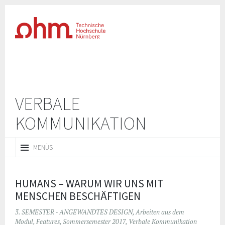
VERBALE
KOMMUNIKATION
ZUM
MENÜS
INHALT
SPRINGEN
HUMANS – WARUM WIR UNS MIT
MENSCHEN BESCHÄFTIGEN
3. SEMESTER - ANGEWANDTES DESIGN
,
Arbeiten aus dem
Modul
,
Features
,
Sommersemester 2017
,
Verbale Kommunikation