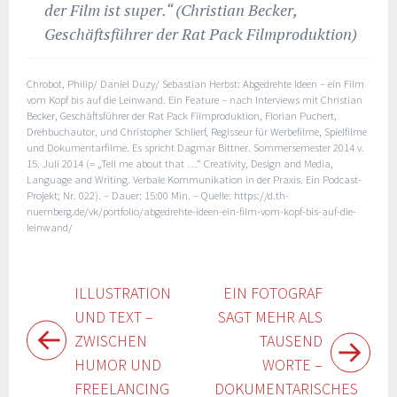
der Film ist super.“ (Christian Becker,
Geschäftsführer der Rat Pack Filmproduktion
)
Chrobot, Philip/ Daniel Duzy/ Sebastian Herbst: Abgedrehte Ideen – ein Film
vom Kopf bis auf die Leinwand. Ein Feature – nach Interviews mit Christian
Becker, Geschäftsführer der Rat Pack Filmproduktion, Florian Puchert,
Drehbuchautor, und Christopher Schlierf, Regisseur für Werbefilme, Spielfilme
und Dokumentarfilme. Es spricht Dagmar Bittner. Sommersemester 2014 v.
15. Juli 2014 (= „Tell me about that …“ Creativity, Design and Media,
Language and Writing. Verbale Kommunikation in der Praxis. Ein Podcast-
Projekt; Nr. 022). – Dauer: 15:00 Min. – Quelle: https://d.th-
nuernberg.de/vk/portfolio/abgedrehte-ideen-ein-film-vom-kopf-bis-auf-die-
leinwand/
Beitragsnavigation
ILLUSTRATION
EIN FOTOGRAF
UND TEXT –
SAGT MEHR ALS
ZWISCHEN
TAUSEND
HUMOR UND
WORTE –
FREELANCING
DOKUMENTARISCHES