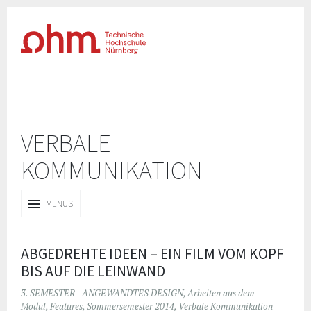
VERBALE
KOMMUNIKATION
ZUM
MENÜS
INHALT
SPRINGEN
ABGEDREHTE IDEEN – EIN FILM VOM KOPF
BIS AUF DIE LEINWAND
3. SEMESTER - ANGEWANDTES DESIGN
,
Arbeiten aus dem
Modul
,
Features
,
Sommersemester 2014
,
Verbale Kommunikation