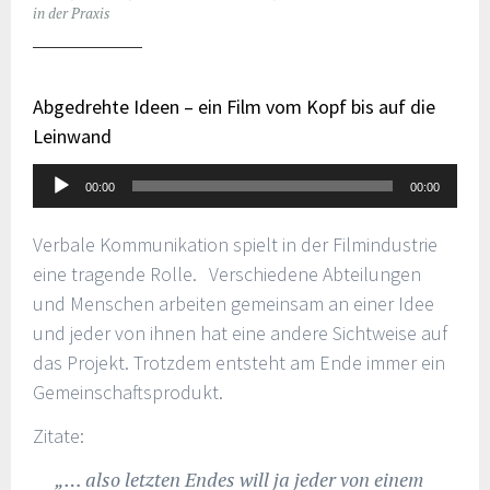
in der Praxis
Abgedrehte Ideen – ein Film vom Kopf bis auf die
Leinwand
Audio-
00:00
00:00
Player
Verbale Kommunikation spielt in der Filmindustrie
eine tragende Rolle. Verschiedene Abteilungen
und Menschen arbeiten gemeinsam an einer Idee
und jeder von ihnen hat eine andere Sichtweise auf
das Projekt. Trotzdem entsteht am Ende immer ein
Gemeinschaftsprodukt.
Zitate:
„… also letzten Endes will ja jeder von einem