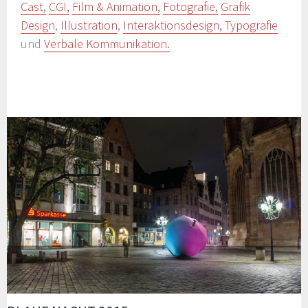
Cast,
CGI,
Film & Animation,
Fotografie,
Grafik
Design
,
Illustration
,
Interaktionsdesign,
Typografie
und
Verbale Kommunikation.