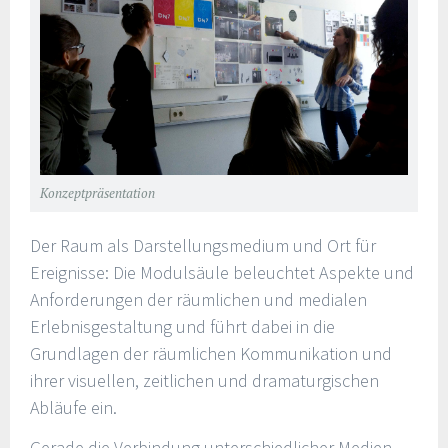
Konzeptpräsentation
Der Raum als Darstellungsmedium und Ort für
Ereignisse: Die Modulsäule beleuchtet Aspekte und
Anforderungen der räumlichen und medialen
Erlebnisgestaltung und führt dabei in die
Grundlagen der räumlichen Kommunikation und
ihrer visuellen, zeitlichen und dramaturgischen
Abläufe ein.
Gerade die Verbindung unterschiedlicher Medien,