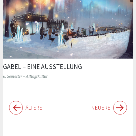
GABEL – EINE AUSSTELLUNG
6. Semester – Alltagskultur
Beiträge-
ÄLTERE
NEUERE
Navigation
Widgets