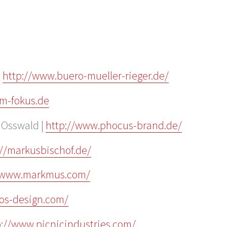
|
http://www.buero-mueller-rieger.de/
rm-fokus.de
 Osswald |
http://www.phocus-brand.de/
://markusbischof.de/
//www.markmus.com/
oos-design.com/
p://www.picnicindustries.com/