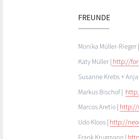
FREUNDE
Monika Müller-Rieger 
Katy Müller |
http://fo
Susanne Krebs + Anja
Markus Bischof |
http
Marcos Aretio |
http:
Udo Kloos |
http://ne
Frank Krugmann |
htt