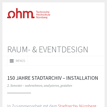
RAUM- & EVENTDESIGN
ZUM
MENÜS
INHALT
SPRINGEN
150 JAHRE STADTARCHIV – INSTALLATION
2. Semester – wahrnehmen, analysieren, gestalten
In Zusammenarbeit mit dem
Stadtarchiv Nürnberg
,