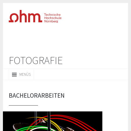
FOTOGRAFIE
ZUM
MENÜS
INHALT
SPRINGEN
BACHELORARBEITEN