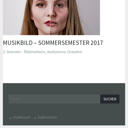
MUSIKBILD – SOMMERSEMESTER 2017
2. Semester - Wahrnehmen, Analysieren, Gestalten
Widgets
Suchen
nach:
→ Impressum
→ Datenschutz