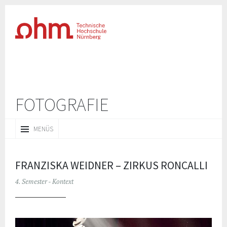
FOTOGRAFIE
ZUM
MENÜS
INHALT
SPRINGEN
FRANZISKA WEIDNER – ZIRKUS RONCALLI
4. Semester - Kontext