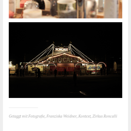
Getaggt mit
Fotografie
,
Franziska Weidner
,
Kontext
,
Zirkus Roncalli