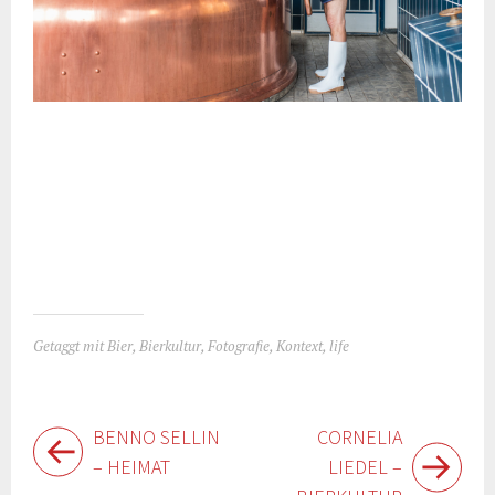
Getaggt mit
Bier
,
Bierkultur
,
Fotografie
,
Kontext
,
life
Beitragsnavigation
BENNO SELLIN
CORNELIA
– HEIMAT
LIEDEL –