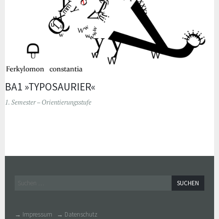
BA1 »TYPOSAURIER«
1. Semester – Orientierungsstufe
Widgets
Suchen
nach:
→ Impressum
→ Datenschutz