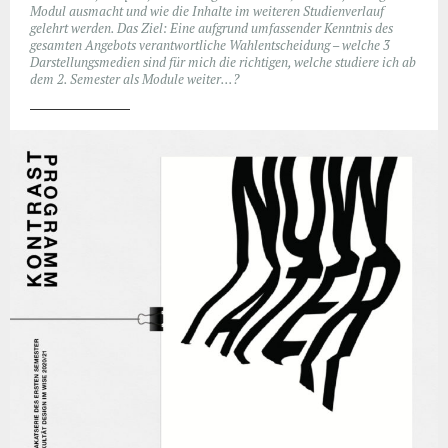
Modul ausmacht und wie die Inhalte im weiteren Studienverlauf
gelehrt werden.
Das Ziel: Eine aufgrund umfassender Kenntnis des
gesamten Angebots verantwortliche Wahlentscheidung – welche 3
Darstellungsmedien sind für mich die richtigen, welche studiere ich ab
dem 2. Semester als Module weiter…?