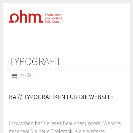
TYPOGRAFIE
ZUM
MENÜS
INHALT
SPRINGEN
BA // TYPOGRAFIKEN FÜR DIE WEBSITE
Inzwischen hat sie jeder Besucher unserer Website
gesehen: Die neue Titelgrafik. Als erweiterte