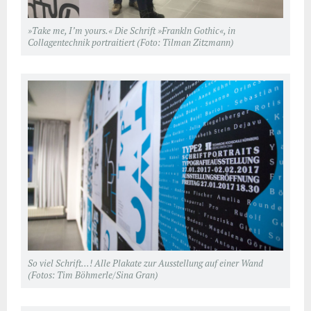
»Take me, I’m yours.« Die Schrift »Frankln Gothic«, in
Collagentechnik portraitiert (Foto: Tilman Zitzmann)
So viel Schrift…! Alle Plakate zur Ausstellung auf einer Wand
(Fotos: Tim Böhmerle/Sina Gran)