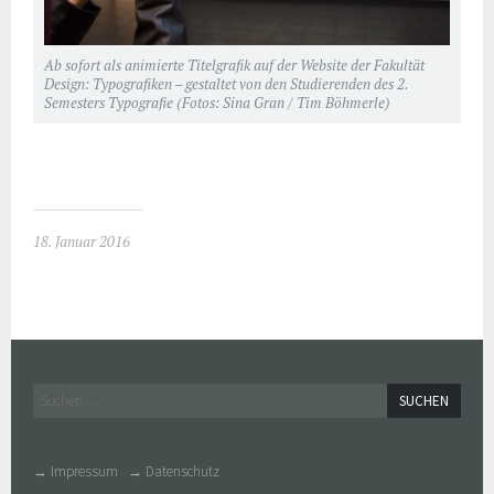
Ab sofort als animierte Titelgrafik auf der Website der Fakultät
Design: Typografiken – gestaltet von den Studierenden des 2.
Semesters Typografie (Fotos: Sina Gran / Tim Böhmerle)
18. Januar 2016
Widgets
Suchen
nach:
→ Impressum
→ Datenschutz