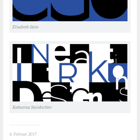
Elisabeth Stein
Katharina Steinbichler
4. Februar 2017