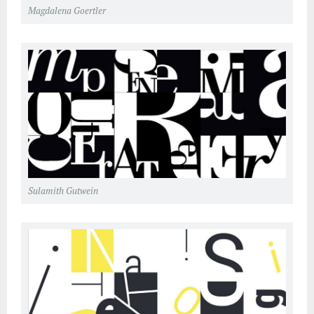
Magdalena Goertler
Sulamith Gutwein