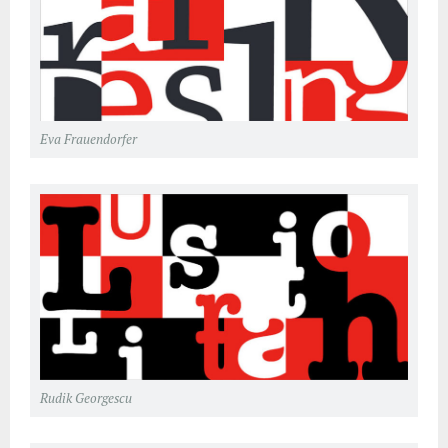
Eva Frauendorfer
Rudik Georgescu