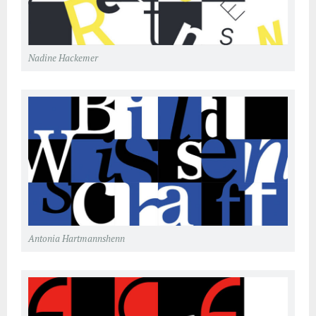
Nadine Hackemer
Antonia Hartmannshenn