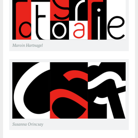
Maroin Hartnagel
Susanna Orincsay