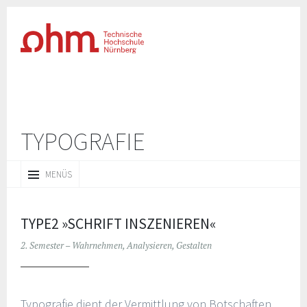
TYPOGRAFIE
ZUM
MENÜS
INHALT
SPRINGEN
TYPE2 »SCHRIFT INSZENIEREN«
2. Semester – Wahrnehmen, Analysieren, Gestalten
Typografie dient der Vermittlung von Botschaften.