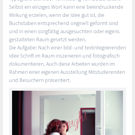
Selbst ein einziges Wort kann eine beeindruckende
Wirkung erzielen, wenn die Idee gut ist, die
Buchstaben entsprechend originell geformt sind
und in einen sorgfältig ausgesuchten oder eigens
gestalteten Raum gesetzt werden.
Die Aufgabe: Nach einer bild- und textintegrierenden
Idee Schrift im Raum inszenieren und fotografisch
dokumentieren. Auch diese Arbeiten wurden im
Rahmen einer eigenen Ausstellung Mitstudierenden
und Besuchern präsentiert.