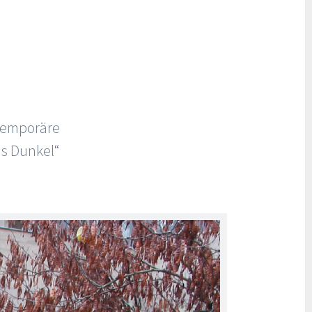
temporäre
ns Dunkel“