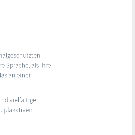
malgeschützten
e Sprache, als ihre
das an einer
d vielfältige
d plakativen