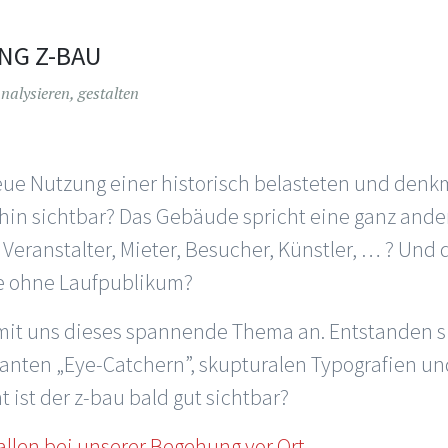
NG Z-BAU
alysieren, gestalten
ue Nutzung einer historisch belasteten und denk
in sichtbar? Das Gebäude spricht eine ganz ander
Veranstalter, Mieter, Besucher, Künstler, … ? Und 
e ohne Laufpublikum?
mit uns dieses spannende Thema an. Entstanden sin
anten „Eye-Catchern”, skupturalen Typografien un
t ist der z-bau bald gut sichtbar?
Hallen bei unserer Begehung vor Ort.