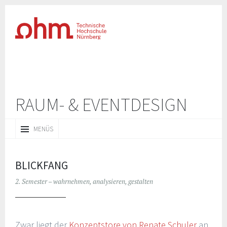
RAUM- & EVENTDESIGN
ZUM
MENÜS
INHALT
SPRINGEN
BLICKFANG
2. Semester – wahrnehmen, analysieren, gestalten
Zwar liegt der
Konzeptstore von Renate Schuler
an