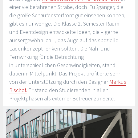
einer vielbefahrenen Straße, doch Fußgänger, die
die große Schaufensterfront gut einsehen können,
gibt es nur wenige. Die Klasse 2. Semester Raum-
und Eventdesign entwickelte Ideen, die – gerne
aussergewöhnlich –, das Auge auf das spezielle
Ladenkonzept lenken sollten. Die Nah- und
Fernwirkung für die Betrachtung
in unterschiedlichen Geschwindigkeiten, stand
dabei im Mittelpunkt. Das Projekt profitierte sehr
von der Unterstützung durch den Designer
Markus
Bischof.
Er stand den Studierenden in allen
Projektphasen als externer Betreuer zur Seite.