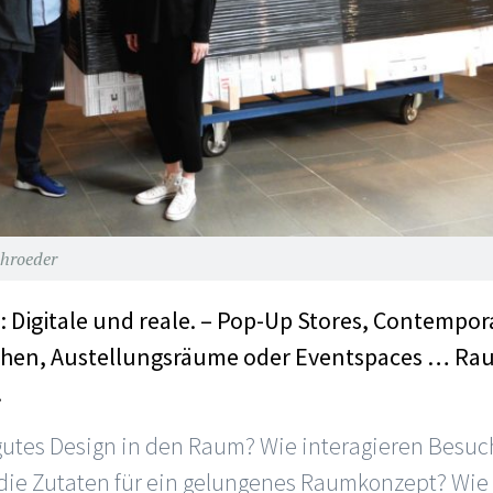
hroeder
: Digitale und reale. – Pop-Up Stores, Contempo
hen, Austellungsräume oder Eventspaces … Ra
.
gutes Design in den Raum? Wie interagieren Besuc
die Zutaten für ein gelungenes Raumkonzept? Wi