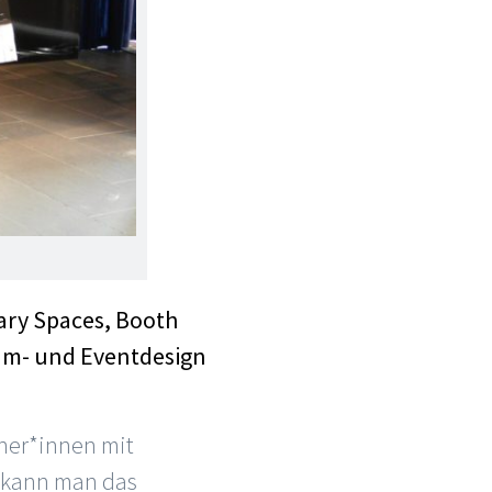
rary Spaces, Booth
um- und Eventdesign
her*innen mit
e kann man das