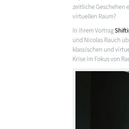
zeitliche Geschehen 
virtuellen Raum?
In ihrem Vortrag
Shift
und Nicolas Rauch übe
klassischen und virtu
Krise im Fokus von R