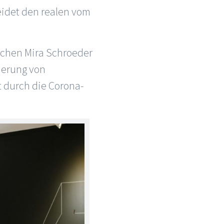
eidet den realen vom
achen Mira Schroeder
ierung von
t durch die Corona-