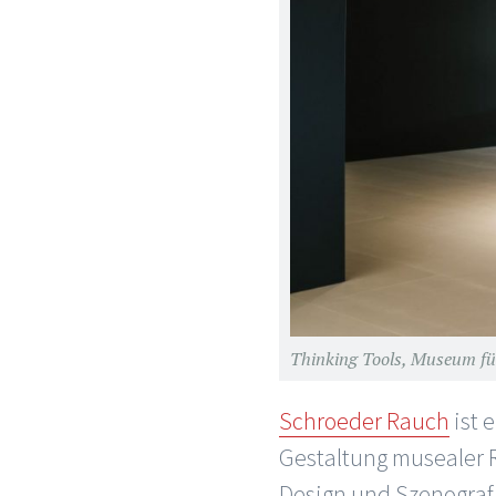
Thinking Tools, Museum fü
Schroeder Rauch
ist 
Gestaltung musealer R
Design und Szenografi