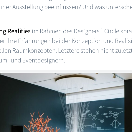
einer Ausstellung beeinflussen? Und was untersch
ing Realities
im Rahmen des Designers´ Circle spr
r ihre Erfahrungen bei der Konzeption und Realis
ellen Raumkonzepten. Letztere stehen nicht zuletz
aum- und Eventdesignern.