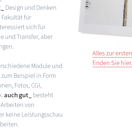
t_
Design und Denken
 Fakultät für
teressiert sich für
e und Transfer, aber
ngen.
Alles zur erst
finden Sie hier
erschiedene Module und
 zum Beispiel in Form
onen, Fotos, CGI,
k.
auch gut_
besteht
 Arbeiten von
er keine Leistungsschau
beiten.