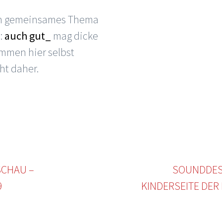
ein gemeinsames Thema
:
auch gut_
mag dicke
ommen hier selbst
ht daher.
SCHAU –
SOUNDDES
9
KINDERSEITE DE