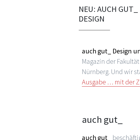
NEU: AUCH GUT_ 
DESIGN
auch gut_ Design u
Magazin der Fakultät
Nürnberg. Und wir st
Ausgabe … mit der 
auch gut_
auch gut_
beschäfti