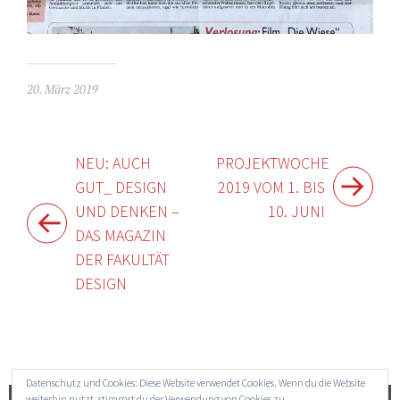
20. März 2019
Beitragsnavigation
NEU: AUCH
PROJEKTWOCHE
GUT_ DESIGN
2019 VOM 1. BIS
UND DENKEN –
10. JUNI
DAS MAGAZIN
DER FAKULTÄT
DESIGN
Widgets
Datenschutz und Cookies: Diese Website verwendet Cookies. Wenn du die Website
weiterhin nutzt, stimmst du der Verwendung von Cookies zu.