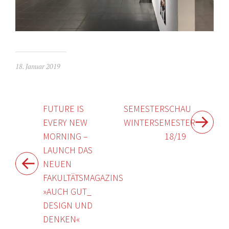
18. Januar 2019
Beitragsnavigation
FUTURE IS
SEMESTERSCHAU
EVERY NEW
WINTERSEMESTER
MORNING –
18/19
LAUNCH DAS
NEUEN
FAKULTÄTSMAGAZINS
»AUCH GUT_
DESIGN UND
DENKEN«