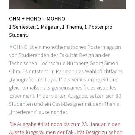
OHM + MONO = MOHNO
1 Semester, 1 Magazin, 1 Thema, 1 Poster pro
Student.
MOHNO ist ein mo­no­the­ma­tisches Postermagazin
von Studierenden der Fakultät Design an der
Technischen Hochschule Nürnberg Georg Simon
Ohm. Es entsteht im Rahmen des Wahlpflichtfachs
„Typografie und Layout“ als Semesterprojekt und
gleichermaßen als gemeinsames freies visuelles
Experiment. In der vierten Ausgabe, setzen sich 30
Studenten und ein Gast-Designer mit dem Thema
„Interferenz“ auseinander.
Die Ausgabe #4 ist noch bis zum 23. Januar in den
Ausstellungsräumen der Fakultät Design zu sehen.