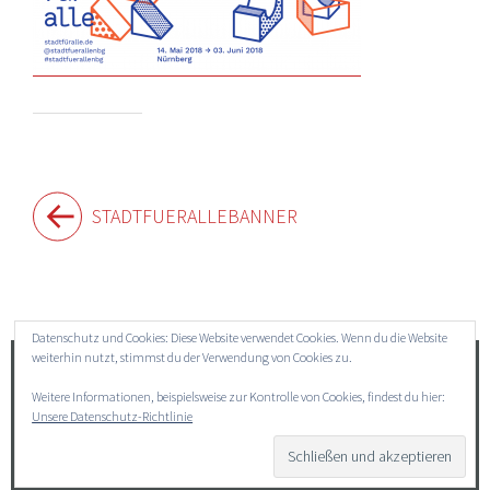
Beitragsnavigation
STADTFUERALLEBANNER
Widgets
Datenschutz und Cookies: Diese Website verwendet Cookies. Wenn du die Website
weiterhin nutzt, stimmst du der Verwendung von Cookies zu.
Suchen
Weitere Informationen, beispielsweise zur Kontrolle von Cookies, findest du hier:
nach:
Unsere Datenschutz-Richtlinie
→ Impressum
→ Datenschutz