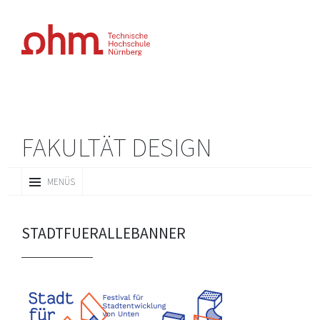
FAKULTÄT DESIGN
ZUM
MENÜS
INHALT
SPRINGEN
STADTFUERALLEBANNER