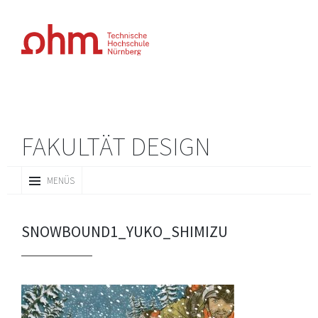
FAKULTÄT DESIGN
ZUM
MENÜS
INHALT
SPRINGEN
SNOWBOUND1_YUKO_SHIMIZU