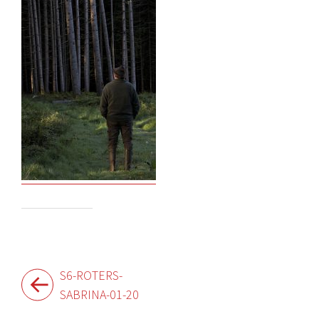
Beitragsnavigation
S6-ROTERS-
SABRINA-01-20