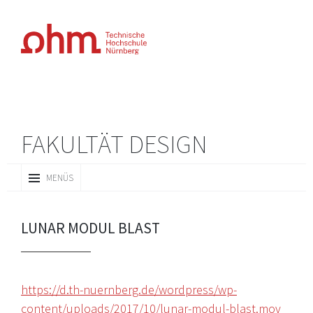
FAKULTÄT DESIGN
ZUM
MENÜS
INHALT
SPRINGEN
LUNAR MODUL BLAST
https://d.th-nuernberg.de/wordpress/wp-
content/uploads/2017/10/lunar-modul-blast.mov