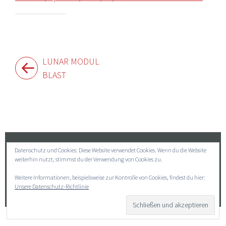
Beitragsnavigation
LUNAR MODUL
BLAST
Widgets
Datenschutz und Cookies: Diese Website verwendet Cookies. Wenn du die Website
Suchen
weiterhin nutzt, stimmst du der Verwendung von Cookies zu.
nach:
Weitere Informationen, beispielsweise zur Kontrolle von Cookies, findest du hier:
Unsere Datenschutz-Richtlinie
→ Impressum
→ Datenschutz