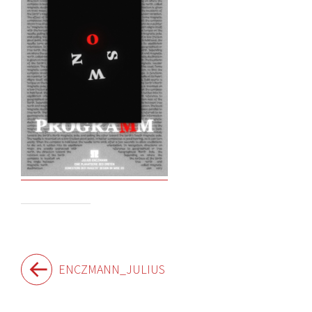
Beitragsnavigation
ENCZMANN_JULIUS