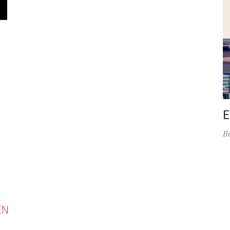
E
B
EN