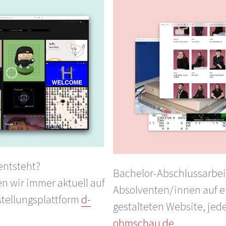
entsteht?
Bachelor-Abschlussarbei
n wir immer aktuell auf
Absolventen/innen auf ei
stellungsplattform
d-
gestalteten Website, jed
ohmschau.de