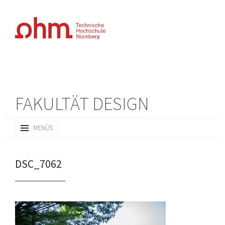
FAKULTÄT DESIGN
ZUM
MENÜS
INHALT
SPRINGEN
DSC_7062