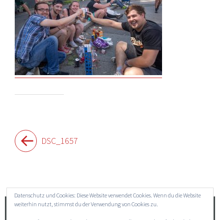
Beitragsnavigation
DSC_1657
Widgets
Datenschutz und Cookies: Diese Website verwendet Cookies. Wenn du die Website
weiterhin nutzt, stimmst du der Verwendung von Cookies zu.
Suchen