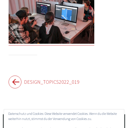
Beitragsnavigation
DESIGN_TOPICS2022_019
Widgets
Datenschutz und Cookies: Diese Website verwendet Cookies. Wenn du die Website
weiterhin nutzt, stimmst du der Verwendung von Cookies zu.
Suchen