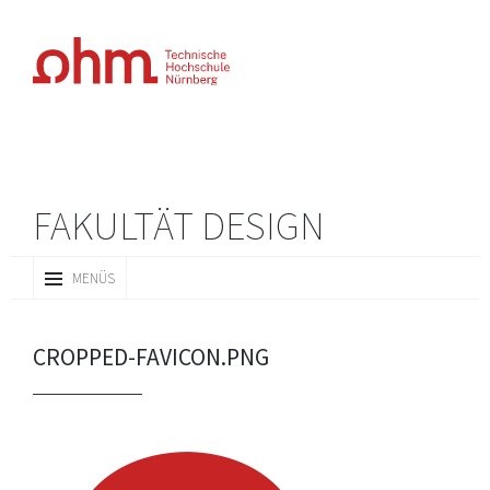
FAKULTÄT DESIGN
ZUM
MENÜS
INHALT
SPRINGEN
CROPPED-FAVICON.PNG