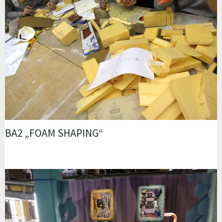
BA2 „FOAM SHAPING“