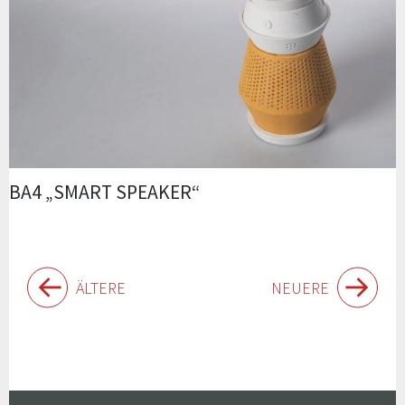
BA4 „SMART SPEAKER“
Beiträge-
ÄLTERE
NEUERE
Navigation
Widgets