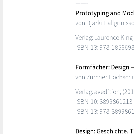
——-
Prototyping and Mod
von Bjarki Hallgrimsso
Verlag: Laurence King
ISBN-13: 978-185669
——-
Formfächer: Design – 
von Zürcher Hochschu
Verlag: avedition; (201
ISBN-10: 3899861213
ISBN-13: 978-389986
——-
Design: Geschichte, 