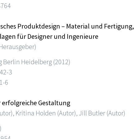
8764
sches Produktdesign – Material und Fertigung,
agen für Designer und Ingenieure
(Herausgeber)
g Berlin Heidelberg (2012)
42-3
1-6
r erfolgreiche Gestaltung
tor), Kritina Holden (Autor), Jill Butler (Autor)
)
2954