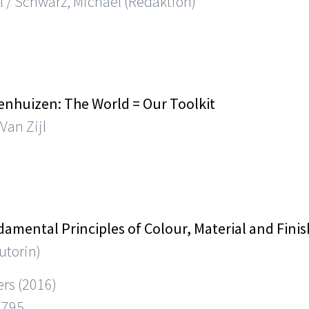
l / Schwarz, Michael (Redaktion)
nhuizen: The World = Our Toolkit
Van Zijl
amental Principles of Colour, Material and Finis
utorin)
ers (2016)
7795