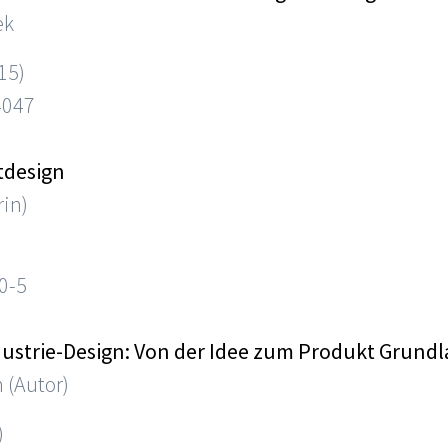
ek
15)
4047
tdesign
rin)
0-5
strie-Design: Von der Idee zum Produkt Grundl
 (Autor)
)