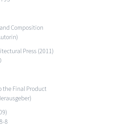
n and Composition
utorin)
itectural Press (2011)
0
n
o the Final Product
(Herausgeber)
09)
8-8