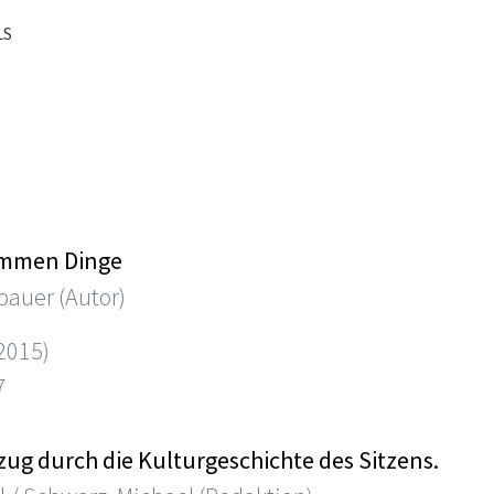
LS
ummen Dinge
auer (Autor)
(2015)
7
ifzug durch die Kulturgeschichte des Sitzens.