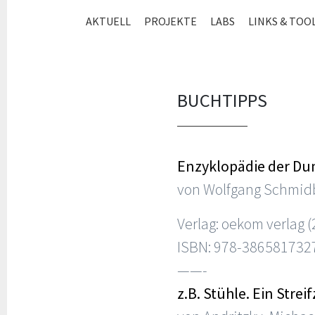
ZUM
AKTUELL
PROJEKTE
LABS
LINKS & TOO
INHALT
SPRINGEN
BUCHTIPPS
Enzyklopädie der D
von Wolfgang Schmidb
Verlag: oekom verlag 
ISBN: 978-386581732
——-
z.B. Stühle. Ein Stre