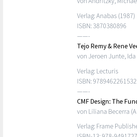
von Andritzky, Michae
Verlag: Anabas (1987)
ISBN: 3870380896
——-
Tejo Remy & Rene Vee
von Jeroen Junte, Ida 
Verlag: Lecturis
ISBN: 9789462261532
——-
CMF Design: The Fund
von Liliana Becerra (A
Verlag: Frame Publish
ISBN-13: 978-949172