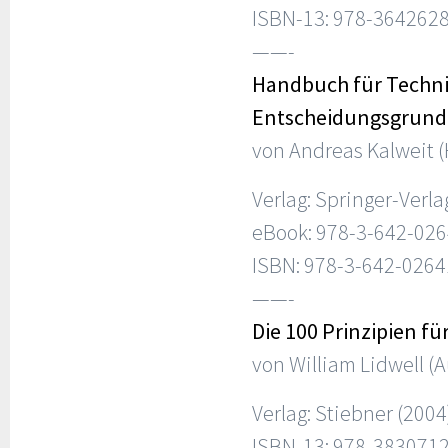
ISBN-13: 978-364262
——-
Handbuch für Techni
Entscheidungsgrundl
von Andreas Kalweit 
Verlag: Springer-Verla
eBook: 978-3-642-026
ISBN: 978-3-642-0264
——-
Die 100 Prinzipien fü
von William Lidwell (Au
Verlag: Stiebner (2004
ISBN-13: 978-383071