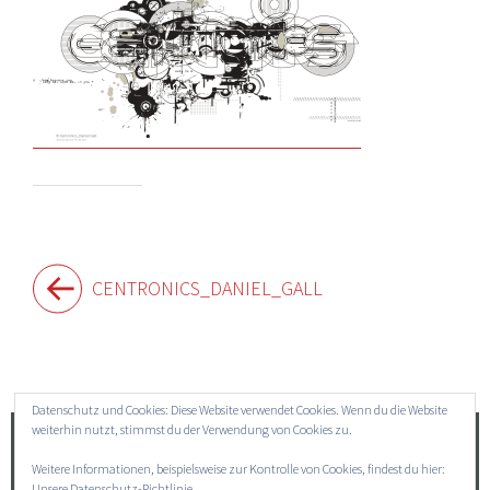
Beitragsnavigation
CENTRONICS_DANIEL_GALL
Widgets
Datenschutz und Cookies: Diese Website verwendet Cookies. Wenn du die Website
weiterhin nutzt, stimmst du der Verwendung von Cookies zu.
Suchen
Weitere Informationen, beispielsweise zur Kontrolle von Cookies, findest du hier:
nach:
Unsere Datenschutz-Richtlinie