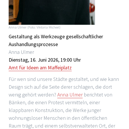
Anna Ulmer (Foto: Viktoria Micheel)
Gestaltung als Werkzeuge gesellschaftlicher
Aushandlungsprozesse
Anna Ulmer
Dienstag, 16. Juni 2026, 19:00 Uhr
Amt für Ideen am Maffeiplatz
Für wen sind unsere Städte gestaltet, und wie kann
Design sich auf die Seite derer schlagen, die dort
wenig gehört werden?
Anna Ulmer
berichtet von
Bänken, die einen Protest vermitteln, einer
klappbaren Konstruktion, die Werke junger
wohnungsloser Menschen in den öffentlichen
Raum trägt, und einem selbstverwalteten Ort, der