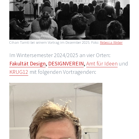
Cihan Tamti bei seinem Vortrag im Dezember 2025. Foto:
Rebecca Weber
Im Wintersemester 2024/2025 an vier Orten:
Fakultät Design
,
DESIGNVEREIN
,
Amt für Ideen
und
KRUG12
mit folgenden Vortragenden: