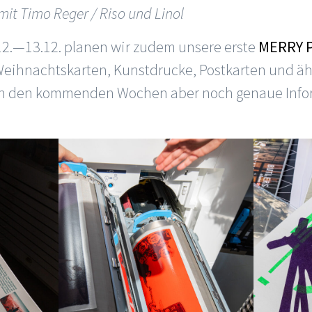
mit Timo Reger / Riso und Linol
12.—13.12. planen wir zudem unsere erste
MERRY P
 Weihnachtskarten, Kunstdrucke, Postkarten und ä
s in den kommenden Wochen aber noch genaue Infor