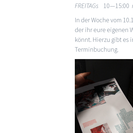
FREITAGs
10—15:00
In der Woche vom 10.
der ihr eure eigenen
könnt. Hierzu gibt e
Terminbuchung.