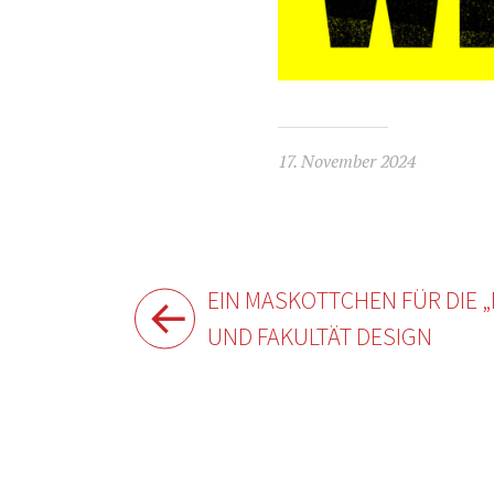
17. November 2024
Beitragsnavigation
EIN MASKOTTCHEN FÜR DIE „
UND FAKULTÄT DESIGN