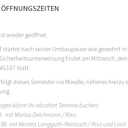
4 ÖFFNUNGSZEITEN
st wieder geöffnet.
 startet nach seiner Umbaupause wie gewohnt in
 Sicherheitsunterweisung findet am Mittwoch, den
WG107 statt.
olgt dieses Semester via Moodle, näheres hierzu er
ung.
gen könnt ihr absofort Termine buchen:
30
mit Marius Deichmann / Riso
:30
mit Mareta Langguth–Reinzuch / Riso und Linol