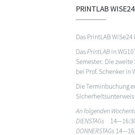
PRINTLAB WISE2
Das PrintLAB WiSe24 i
Das
PrintLAB
in WG107
Semester. Die zweite
bei Prof. Schenker in 
Die Terminbuchung erf
Sicherheitsunterweis
An folgenden Wochenta
DIENSTAGs
14—16:
DONNERSTAGs
14—16