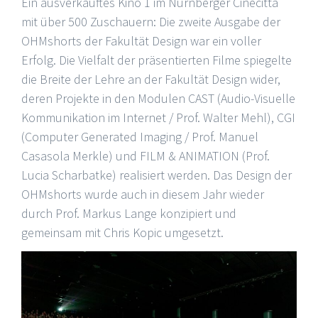
Ein ausverkauftes Kino 1 im Nürnberger Cinecitta
mit über 500 Zuschauern: Die zweite Ausgabe der
OHMshorts der Fakultät Design war ein voller
Erfolg. Die Vielfalt der präsentierten Filme spiegelte
die Breite der Lehre an der Fakultät Design wider,
deren Projekte in den Modulen CAST (Audio-Visuelle
Kommunikation im Internet / Prof. Walter Mehl), CGI
(Computer Generated Imaging / Prof. Manuel
Casasola Merkle) und FILM & ANIMATION (Prof.
Lucia Scharbatke) realisiert werden. Das Design der
OHMshorts wurde auch in diesem Jahr wieder
durch Prof. Markus Lange konzipiert und
gemeinsam mit Chris Kopic umgesetzt.