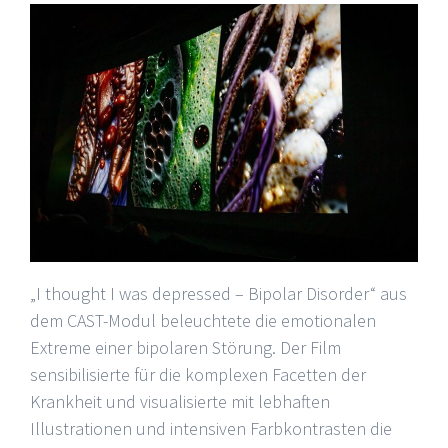
„I thought I was depressed – Bipolar Disorder“ aus
dem CAST-Modul beleuchtete die emotionalen
Extreme einer bipolaren Störung. Der Film
sensibilisierte für die komplexen Facetten der
Krankheit und visualisierte mit lebhaften
Illustrationen und intensiven Farbkontrasten die