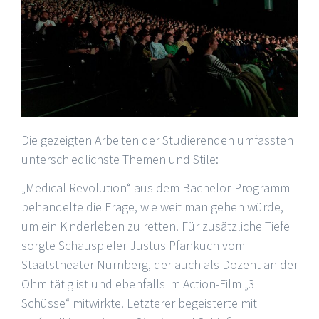
Die gezeigten Arbeiten der Studierenden umfassten
unterschiedlichste Themen und Stile:
„Medical Revolution“ aus dem Bachelor-Programm
behandelte die Frage, wie weit man gehen würde,
um ein Kinderleben zu retten. Für zusätzliche Tiefe
sorgte Schauspieler Justus Pfankuch vom
Staatstheater Nürnberg, der auch als Dozent an der
Ohm tätig ist und ebenfalls im Action-Film „3
Schüsse“ mitwirkte. Letzterer begeisterte mit