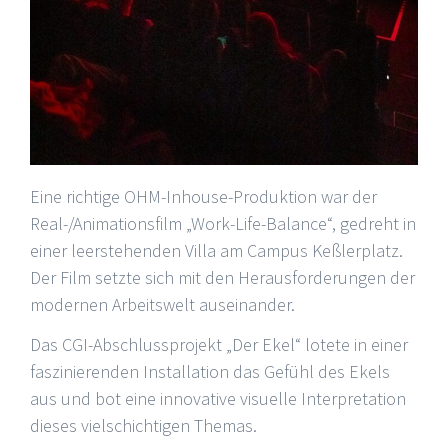
Eine richtige OHM-Inhouse-Produktion war der
Real-/Animationsfilm „Work-Life-Balance“, gedreht in
einer leerstehenden Villa am Campus Keßlerplatz.
Der Film setzte sich mit den Herausforderungen der
modernen Arbeitswelt auseinander.
Das CGI-Abschlussprojekt „Der Ekel“ lotete in einer
faszinierenden Installation das Gefühl des Ekels
aus und bot eine innovative visuelle Interpretation
dieses vielschichtigen Themas.