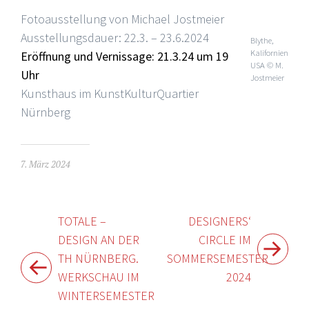
Fotoausstellung von Michael Jostmeier
Ausstellungsdauer: 22.3. – 23.6.2024
Blythe,
Kalifornien
Eröffnung und Vernissage: 21.3.24 um 19
USA © M.
Uhr
Jostmeier
Kunsthaus im KunstKulturQuartier
Nürnberg
7. März 2024
Beitragsnavigation
TOTALE –
DESIGNERS‘
DESIGN AN DER
CIRCLE IM
TH NÜRNBERG.
SOMMERSEMESTER
WERKSCHAU IM
2024
WINTERSEMESTER