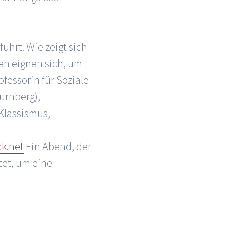
ührt. Wie zeigt sich
en eignen sich, um
fessorin für Soziale
ürnberg),
 Klassismus,
d
k.net
Ein Abend, der
et, um eine