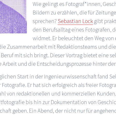
Wie gelingt es Fotograf*innen, Gesc
Bildern zu erzählen, die für Zeitun
sprechen?
Sebastian Lock
gibt prakt
den Berufsalltag eines Fotografen, 
widmet. Er beleuchtet den Weg von 
, die Zusammenarbeit mit Redaktionsteams und di
eruf mit sich bringt. Dieser Vortrag bietet eine s
e Arbeit und die Entscheidungsprozesse hinter den
ichen Start in der Ingenieurwissenschaft fand Se
otografie. Er hat sich erfolgreich als freier Fotogr
lzahl von redaktionellen und kommerziellen Kunden
ätfotografie bis hin zur Dokumentation von Geschi
lschaft geben. Ein Abend, der nicht nur für angehe