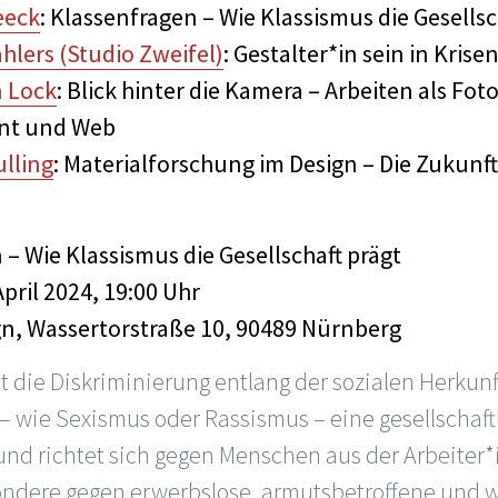
eeck
: Klassenfragen – Wie Klassismus die Gesellsc
lers (Studio Zweifel)
: Gestalter*in sein in Krise
n Lock
: Blick hinter die Kamera – Arbeiten als Fo
int und Web
ulling
: Materialforschung im Design – Die Zukunf
– Wie Klassismus die Gesellschaft prägt
April 2024, 19:00 Uhr
gn, Wassertorstraße 10, 90489 Nürnberg
 die Diskriminierung entlang der sozialen Herkunf
 – wie Sexismus oder Rassismus – eine gesellschaft
nd richtet sich gegen Menschen aus der Arbeiter*
ondere gegen erwerbslose, armutsbetroffene und