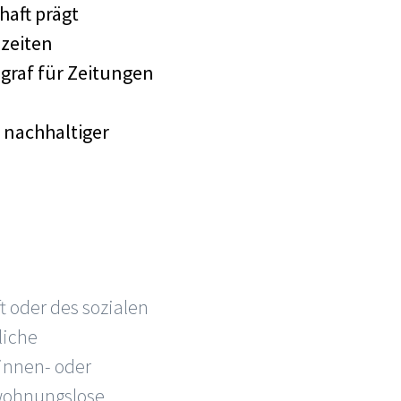
haft prägt
nzeiten
tograf für Zeitungen
t nachhaltiger
t oder des sozialen
liche
innen- oder
 wohnungslose