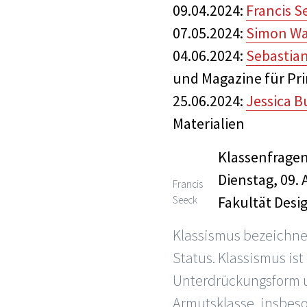
09.04.2024:
Francis S
07.05.2024:
Simon Wah
04.06.2024:
Sebastia
und Magazine für Pr
25.06.2024:
Jessica B
Materialien
Klassenfragen 
Dienstag, 09. 
Francis
Fakultät Desi
Seeck
Klassismus bezeichnet
Status. Klassismus ist
Unterdrückungsform u
Armutsklasse, insbes