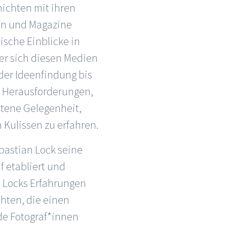
hichten mit ihren
gen und Magazine
ische Einblicke in
der sich diesen Medien
der Ideenfindung bis
e Herausforderungen,
eltene Gelegenheit,
 Kulissen zu erfahren.
bastian Lock seine
af etabliert und
. Locks Erfahrungen
chten, die einen
nde Fotograf*innen