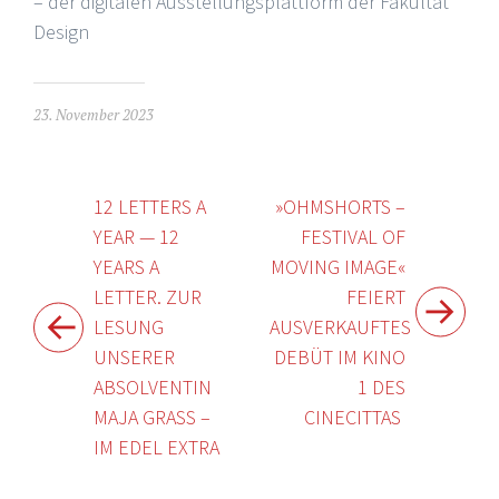
– der digitalen Ausstellungsplattform der Fakultät
Design
23. November 2023
Beitragsnavigation
12 LETTERS A
»OHMSHORTS –
YEAR — 12
FESTIVAL OF
YEARS A
MOVING IMAGE«
LETTER. ZUR
FEIERT
LESUNG
AUSVERKAUFTES
UNSERER
DEBÜT IM KINO
ABSOLVENTIN
1 DES
MAJA GRASS –
CINECITTAS
IM EDEL EXTRA